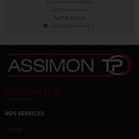
2, Impasse Suquet Redon
19800 Corrèze France
05 55 26 22 42
05 55 26 22 42
Prix d’un appel local
NOS SERVICES
Accueil