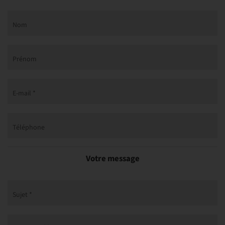
Nom
Prénom
E-mail *
Téléphone
Votre message
Sujet *