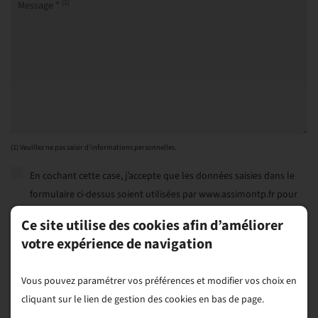
(1)
Message *
(1) Veuillez ne pas saisir d'informations personnelles.
En cochant cette case, j’accepte que les données saisies dans le
formulaire ci-dessus soient utilisées par www.assimontp.fr pour
me recontacter dans le cadre de ma demande. Les destinataires
Ce site utilise des cookies afin d’améliorer
sont www.assimontp.fr et son sous-traitant en charge du serveur
votre expérience de navigation
web (Ovh). Pour plus d'informations sur le traitement de vos
données et l'exercice de vos droits, reportez-vous à notre
Vous pouvez paramétrer vos préférences et modifier vos choix en
politique de confidentialité
.
cliquant sur le lien de gestion des cookies en bas de page.