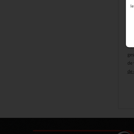
le
T
Vos
obl
des
ges
de 
de 