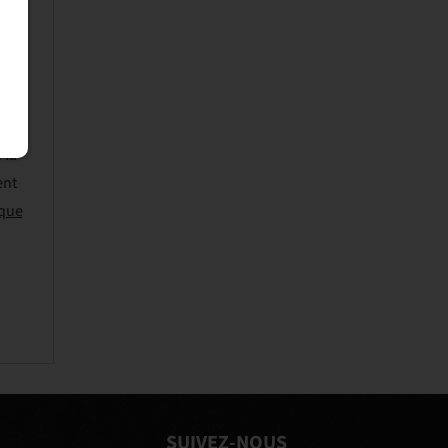
s
 la
ent
ique
SUIVEZ-NOUS