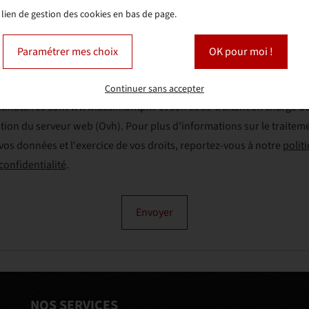
 lien de gestion des cookies en bas de page.
ransférer mes données
Paramétrer mes choix
OK pour moi !
 données sont traitées par www.assimontp.fr le cadre de son
igation légale de réponse à vos demandes d'exercices de droits. Le
Continuer sans accepter
tinataires sont www.assimontp.fr et son sous-traitant en charge de
tion du serveur web (Ovh). Pour plus d'informations sur le traitem
vos données et l'exercice de vos droits, reportez-vous à notre
polit
confidentialité
.
Envoyer
NOS SERVICES