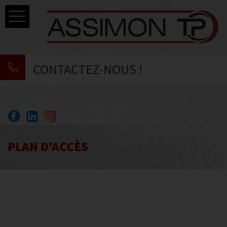
Accueil
CONTACTEZ-NOUS !
Savoir-faire
Nos prestations
ACTUALITÉS
Réalisations
PLAN D'ACCÈS
Contact