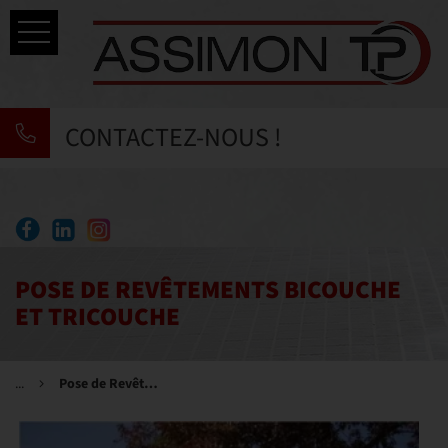
Accueil
CONTACTEZ-NOUS !
Savoir-faire
Nos prestations
ACTUALITÉS
Réalisations
POSE DE REVÊTEMENTS BICOUCHE
ET TRICOUCHE
Contact
...
Pose de Revêtements Bicouche et Tricouche