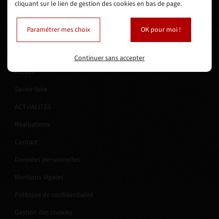
cliquant sur le lien de gestion des cookies en bas de page.
05 55 26 22 42
Prix d’un appel local
Paramétrer mes choix
OK pour moi !
NOS SERVICES
Continuer sans accepter
Accueil
Savoir-faire
ACTUALITÉS
Réalisations
Contact
Données personnelles
Mentions légales
Politique de confidentialité
Gestion des cookies